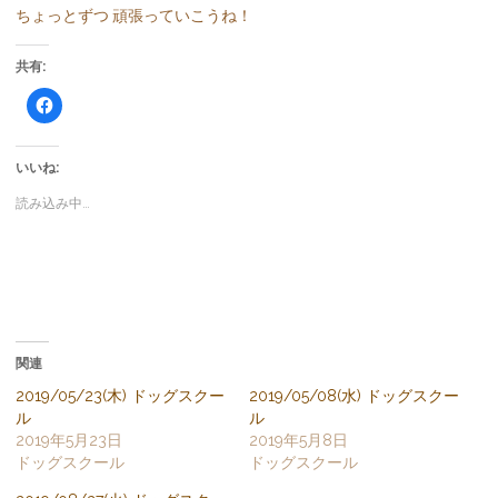
ちょっとずつ 頑張っていこうね！
共有:
F
a
c
e
b
o
いいね:
o
k
読み込み中…
で
共
有
す
る
に
は
ク
リ
ッ
ク
し
関連
て
く
だ
2019/05/23(木) ドッグスクー
2019/05/08(水) ドッグスクー
さ
ル
ル
い
(
2019年5月23日
2019年5月8日
新
し
ドッグスクール
ドッグスクール
い
ウ