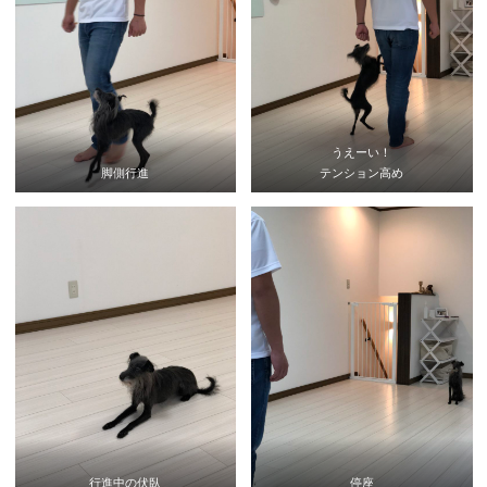
うえーい！
脚側行進
テンション高め
行進中の伏臥
停座