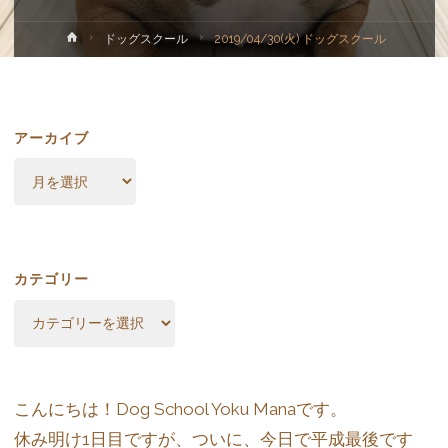
ホ
ドッグスクール
2019/04/30(火) ドッグスクール
ー
ム
アーカイブ
ア
ー
カ
イ
ブ
カテゴリー
カ
テ
ゴ
リ
ー
こんにちは！Dog School Yoku Manaです。
休み明け1日目ですが、ついに、今日で平成最後です