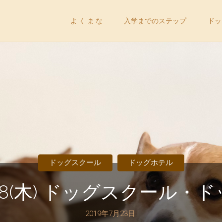
コ
よ く ま な
入学までのステップ
ドッ
ン
テ
ン
ツ
へ
ドッグスクール
ドッグホテル
ス
7/18(木) ドッグスクール
キ
2019年7月23日
ッ