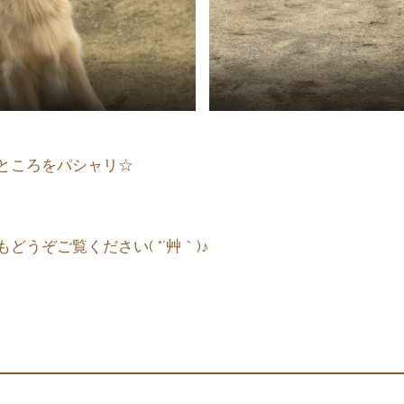
ところをパシャリ☆
うぞご覧ください( *´艸｀)♪