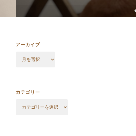
アーカイブ
ア
ー
カ
イ
ブ
カテゴリー
カ
テ
ゴ
リ
ー