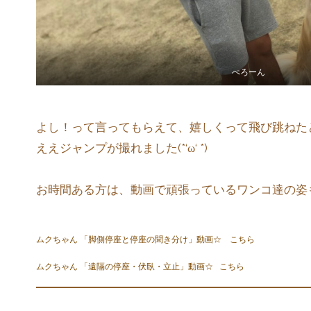
ぺろーん
よし！って言ってもらえて、嬉しくって飛び跳ねた
ええジャンプが撮れました(*‘ω‘ *)
お時間ある方は、動画で頑張っているワンコ達の姿もど
ムクちゃん 「脚側停座と停座の聞き分け」動画☆
こちら
ムクちゃん 「遠隔の停座・伏臥・立止」動画☆
こちら