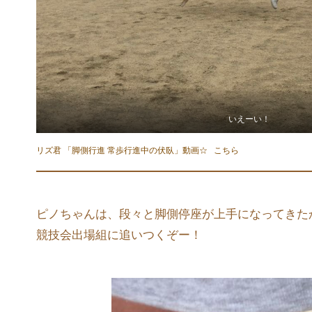
いえーい！
リズ君 「脚側行進 常歩行進中の伏臥」動画☆
こちら
ピノちゃんは、段々と脚側停座が上手になってきた
競技会出場組に追いつくぞー！