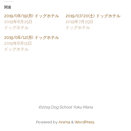
o
o
関連
k
で
2019/08/19(月) ドッグホテル
2019/07/20(土) ドッグホテル
共
有
2019年8月25日
2019年7月25日
す
ドッグホテル
ドッグホテル
る
に
は
2019/08/12(月) ドッグホテル
ク
リ
2019年8月15日
ッ
ク
ドッグホテル
し
て
く
だ
さ
い
(
新
し
い
ウ
ィ
ン
ド
ウ
で
©2019 Dog School Yoku Mana
開
き
ま
す
Powered by
Anima
&
WordPress.
)