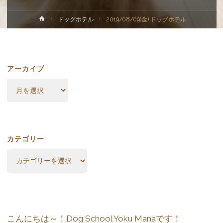
ホ
ドッグホテル
2019/08/09(金) ドッグホテル
ー
ム
アーカイブ
ア
ー
カ
イ
ブ
カテゴリー
カ
テ
ゴ
リ
ー
こんにちは～！Dog School Yoku Manaです！