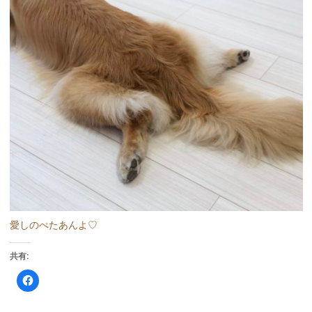
愛しのぺたあんよ♡
共有:
F
a
c
e
b